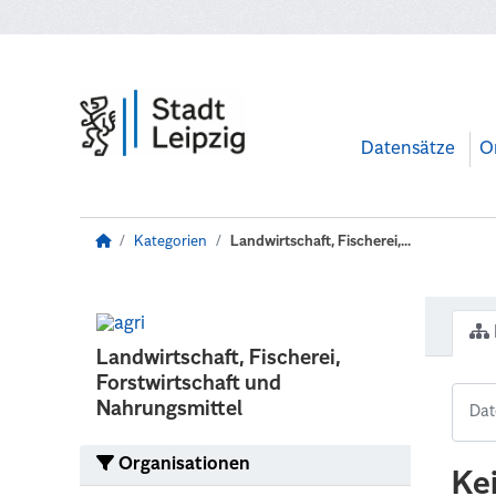
Zum Hauptinhalt wechseln
Datensätze
O
Kategorien
Landwirtschaft, Fischerei,...
Landwirtschaft, Fischerei,
Forstwirtschaft und
Nahrungsmittel
Organisationen
Ke