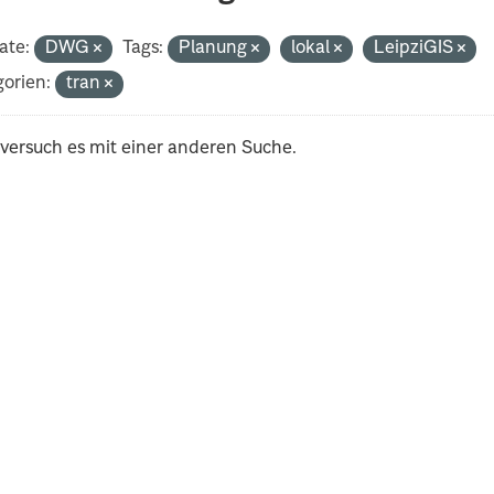
ate:
DWG
Tags:
Planung
lokal
LeipziGIS
orien:
tran
 versuch es mit einer anderen Suche.