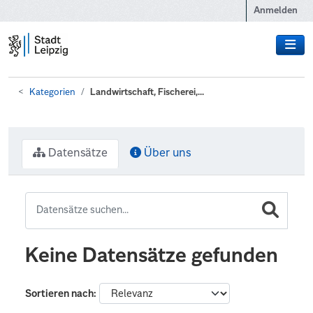
Zum Hauptinhalt wechseln
Anmelden
Kategorien
Landwirtschaft, Fischerei,...
Datensätze
Über uns
Keine Datensätze gefunden
Sortieren nach