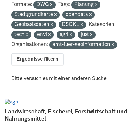
Formate:
DWG
Tags:
Planung
Stadtgrundkarte
opendata
Geobasisdaten
DSGKL
Kategorien:
tech
envi
agri
just
Organisationen:
amt-fuer-geoinformation
Ergebnisse filtern
Bitte versuch es mit einer anderen Suche.
Landwirtschaft, Fischerei, Forstwirtschaft und
Nahrungsmittel