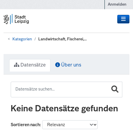
Zum Hauptinhalt wechseln
Anmelden
Kategorien
Landwirtschaft, Fischerei,...
Datensätze
Über uns
Keine Datensätze gefunden
Sortieren nach