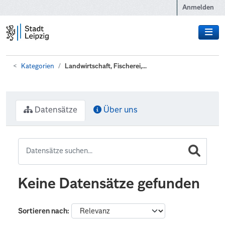
Zum Hauptinhalt wechseln
Anmelden
Kategorien
Landwirtschaft, Fischerei,...
Datensätze
Über uns
Keine Datensätze gefunden
Sortieren nach