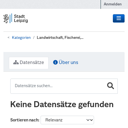
Zum Hauptinhalt wechseln
Anmelden
Kategorien
Landwirtschaft, Fischerei,...
Datensätze
Über uns
Keine Datensätze gefunden
Sortieren nach