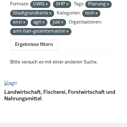
Formate:
DWG
SHP
Tags:
Planung
Stadtgrundkarte
Kategorien:
tech
envi
agri
just
Organisationen:
amt-fuer-geoinformation
Ergebnisse filtern
Bitte versuch es mit einer anderen Suche.
Landwirtschaft, Fischerei, Forstwirtschaft und
Nahrungsmittel