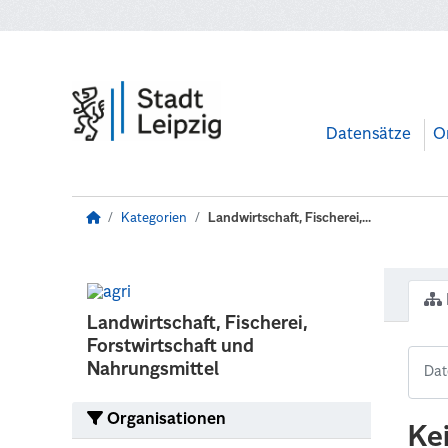
Zum Hauptinhalt wechseln
Datensätze
O
Kategorien
Landwirtschaft, Fischerei,...
Landwirtschaft, Fischerei,
Forstwirtschaft und
Nahrungsmittel
Organisationen
Ke