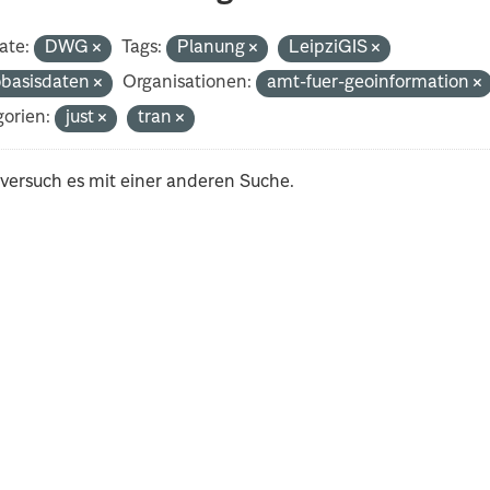
ate:
DWG
Tags:
Planung
LeipziGIS
basisdaten
Organisationen:
amt-fuer-geoinformation
orien:
just
tran
 versuch es mit einer anderen Suche.