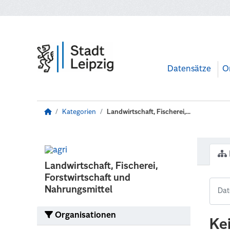
Zum Hauptinhalt wechseln
Datensätze
O
Kategorien
Landwirtschaft, Fischerei,...
Landwirtschaft, Fischerei,
Forstwirtschaft und
Nahrungsmittel
Organisationen
Ke