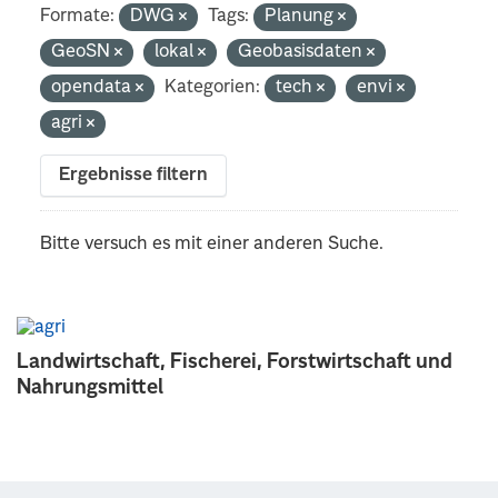
Formate:
DWG
Tags:
Planung
GeoSN
lokal
Geobasisdaten
opendata
Kategorien:
tech
envi
agri
Ergebnisse filtern
Bitte versuch es mit einer anderen Suche.
Landwirtschaft, Fischerei, Forstwirtschaft und
Nahrungsmittel