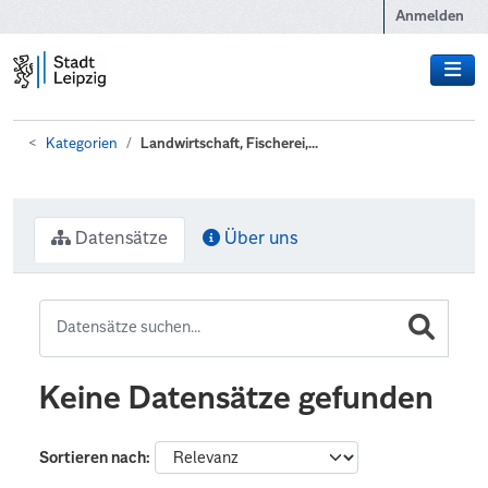
Zum Hauptinhalt wechseln
Anmelden
Kategorien
Landwirtschaft, Fischerei,...
Datensätze
Über uns
Keine Datensätze gefunden
Sortieren nach