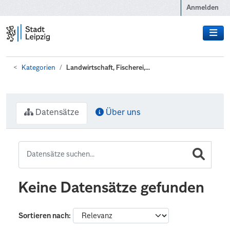
Zum Hauptinhalt wechseln
Anmelden
Kategorien
Landwirtschaft, Fischerei,...
Datensätze
Über uns
Keine Datensätze gefunden
Sortieren nach