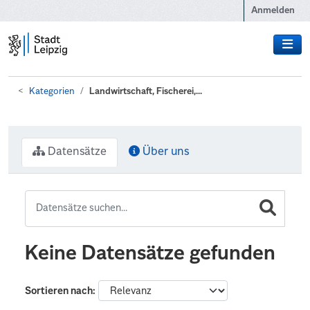
Zum Hauptinhalt wechseln
Anmelden
Kategorien
Landwirtschaft, Fischerei,...
Datensätze
Über uns
Keine Datensätze gefunden
Sortieren nach