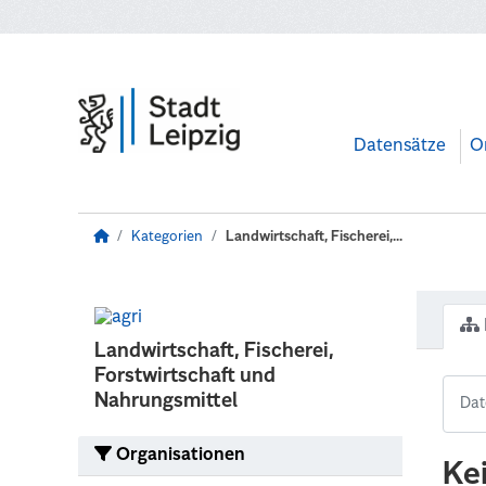
Zum Hauptinhalt wechseln
Datensätze
O
Kategorien
Landwirtschaft, Fischerei,...
Landwirtschaft, Fischerei,
Forstwirtschaft und
Nahrungsmittel
Organisationen
Ke