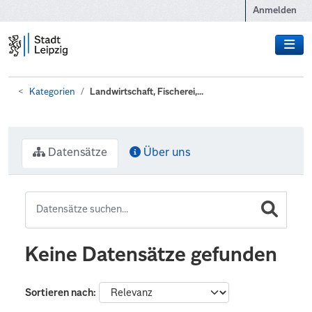
Zum Hauptinhalt wechseln
Anmelden
Kategorien
Landwirtschaft, Fischerei,...
Datensätze
Über uns
Keine Datensätze gefunden
Sortieren nach