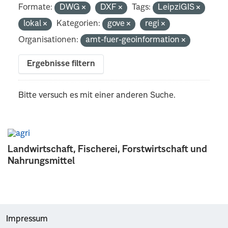
Formate:
DWG
DXF
Tags:
LeipziGIS
lokal
Kategorien:
gove
regi
Organisationen:
amt-fuer-geoinformation
Ergebnisse filtern
Bitte versuch es mit einer anderen Suche.
Landwirtschaft, Fischerei, Forstwirtschaft und
Nahrungsmittel
Impressum