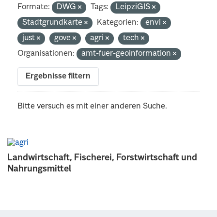
Formate:
DWG
Tags:
LeipziGIS
Stadtgrundkarte
Kategorien:
envi
just
gove
agri
tech
Organisationen:
amt-fuer-geoinformation
Ergebnisse filtern
Bitte versuch es mit einer anderen Suche.
Landwirtschaft, Fischerei, Forstwirtschaft und
Nahrungsmittel