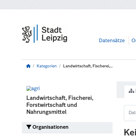
Zum Hauptinhalt wechseln
Datensätze
O
Kategorien
Landwirtschaft, Fischerei,...
Landwirtschaft, Fischerei,
Forstwirtschaft und
Nahrungsmittel
Organisationen
Ke