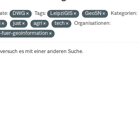
ate:
DWG
Tags:
LeipziGIS
GeoSN
Kategorien:
i
just
agri
tech
Organisationen:
-fuer-geoinformation
 versuch es mit einer anderen Suche.