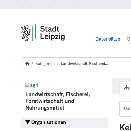
Zum Hauptinhalt wechseln
Datensätze
O
Kategorien
Landwirtschaft, Fischerei,...
Landwirtschaft, Fischerei,
Forstwirtschaft und
Nahrungsmittel
Organisationen
Ke