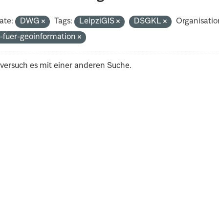
ate:
DWG
Tags:
LeipziGIS
DSGKL
Organisatio
-fuer-geoinformation
 versuch es mit einer anderen Suche.