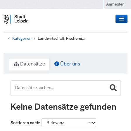
Zum Hauptinhalt wechseln
Anmelden
Kategorien
Landwirtschaft, Fischerei,...
Datensätze
Über uns
Keine Datensätze gefunden
Sortieren nach