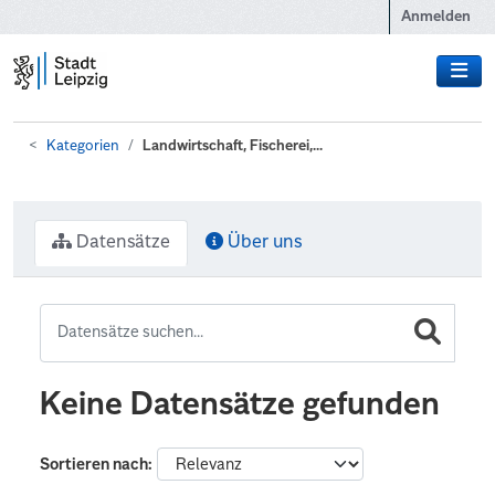
Zum Hauptinhalt wechseln
Anmelden
Kategorien
Landwirtschaft, Fischerei,...
Datensätze
Über uns
Keine Datensätze gefunden
Sortieren nach