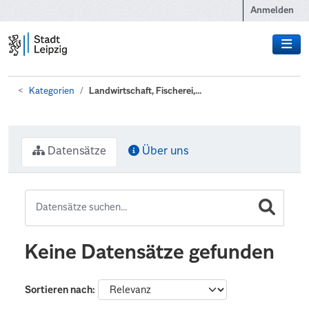
Zum Hauptinhalt wechseln
Anmelden
Kategorien
Landwirtschaft, Fischerei,...
Datensätze
Über uns
Keine Datensätze gefunden
Sortieren nach