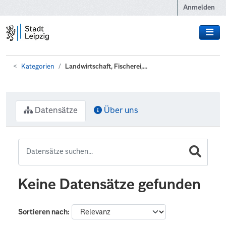
Zum Hauptinhalt wechseln
Anmelden
Kategorien
Landwirtschaft, Fischerei,...
Datensätze
Über uns
Keine Datensätze gefunden
Sortieren nach