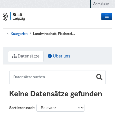
Zum Hauptinhalt wechseln
Anmelden
Kategorien
Landwirtschaft, Fischerei,...
Datensätze
Über uns
Keine Datensätze gefunden
Sortieren nach