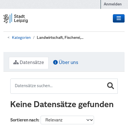
Zum Hauptinhalt wechseln
Anmelden
Kategorien
Landwirtschaft, Fischerei,...
Datensätze
Über uns
Keine Datensätze gefunden
Sortieren nach