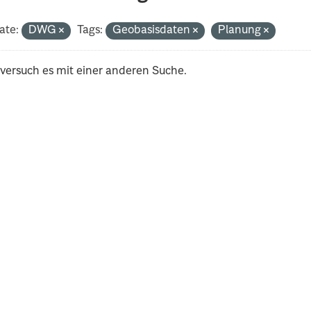
ate:
DWG
Tags:
Geobasisdaten
Planung
 versuch es mit einer anderen Suche.