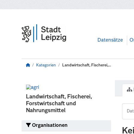
Zum Hauptinhalt wechseln
Datensätze
O
Kategorien
Landwirtschaft, Fischerei,...
Landwirtschaft, Fischerei,
Forstwirtschaft und
Nahrungsmittel
Organisationen
Ke