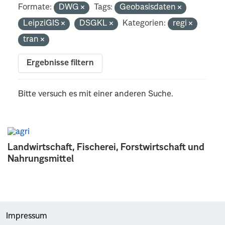
Formate:
DWG
Tags:
Geobasisdaten
LeipziGIS
DSGKL
Kategorien:
regi
tran
Ergebnisse filtern
Bitte versuch es mit einer anderen Suche.
Landwirtschaft, Fischerei, Forstwirtschaft und
Nahrungsmittel
Impressum