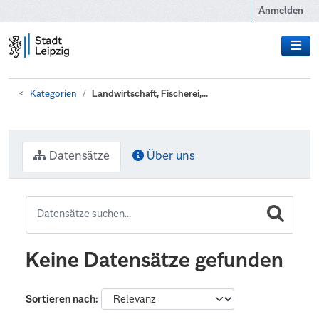
Zum Hauptinhalt wechseln
Anmelden
Kategorien
Landwirtschaft, Fischerei,...
Datensätze
Über uns
Keine Datensätze gefunden
Sortieren nach