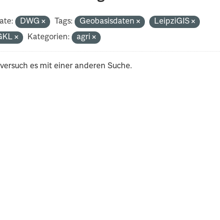
ate:
DWG
Tags:
Geobasisdaten
LeipziGIS
GKL
Kategorien:
agri
 versuch es mit einer anderen Suche.