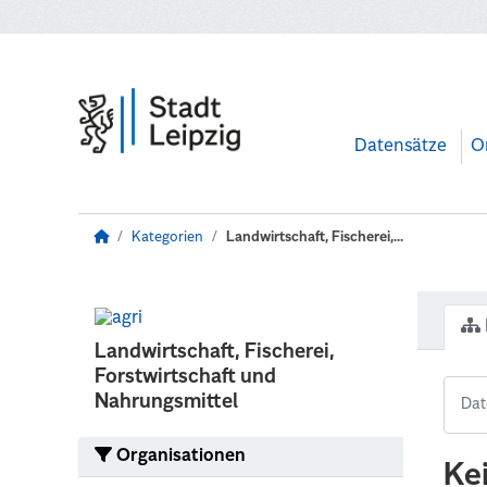
Zum Hauptinhalt wechseln
Datensätze
O
Kategorien
Landwirtschaft, Fischerei,...
Landwirtschaft, Fischerei,
Forstwirtschaft und
Nahrungsmittel
Organisationen
Ke