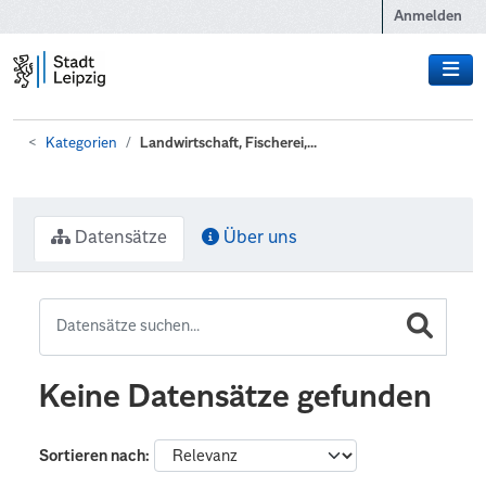
Zum Hauptinhalt wechseln
Anmelden
Kategorien
Landwirtschaft, Fischerei,...
Datensätze
Über uns
Keine Datensätze gefunden
Sortieren nach