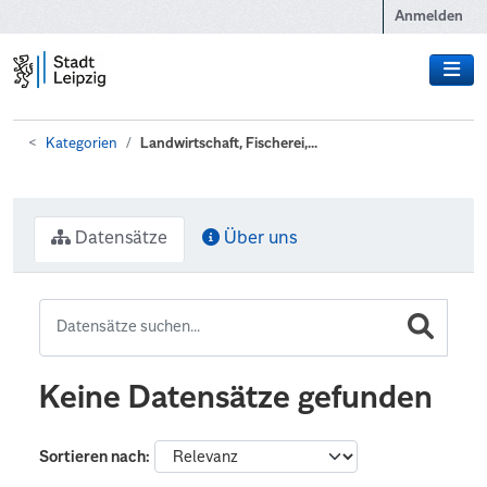
Zum Hauptinhalt wechseln
Anmelden
Kategorien
Landwirtschaft, Fischerei,...
Datensätze
Über uns
Keine Datensätze gefunden
Sortieren nach