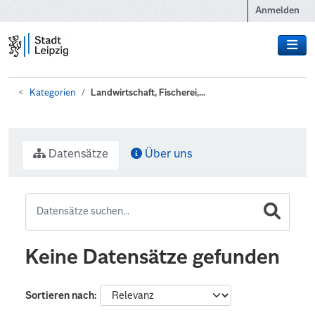
Zum Hauptinhalt wechseln
Anmelden
Kategorien
Landwirtschaft, Fischerei,...
Datensätze
Über uns
Keine Datensätze gefunden
Sortieren nach