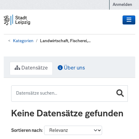
Zum Hauptinhalt wechseln
Anmelden
Kategorien
Landwirtschaft, Fischerei,...
Datensätze
Über uns
Keine Datensätze gefunden
Sortieren nach