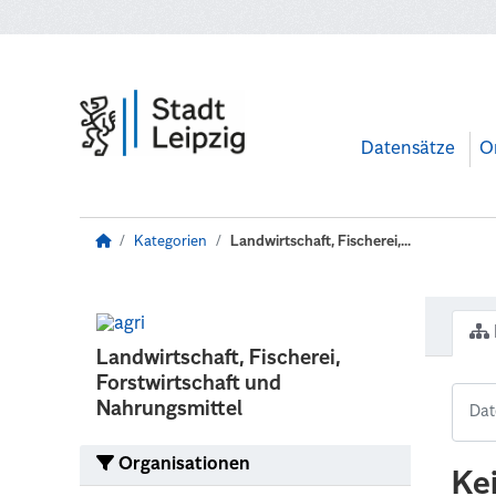
Zum Hauptinhalt wechseln
Datensätze
O
Kategorien
Landwirtschaft, Fischerei,...
Landwirtschaft, Fischerei,
Forstwirtschaft und
Nahrungsmittel
Organisationen
Ke