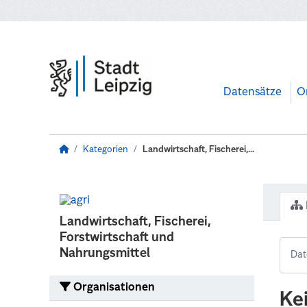
Zum Hauptinhalt wechseln
Datensätze
O
Kategorien
Landwirtschaft, Fischerei,...
Landwirtschaft, Fischerei,
Forstwirtschaft und
Nahrungsmittel
Organisationen
Ke