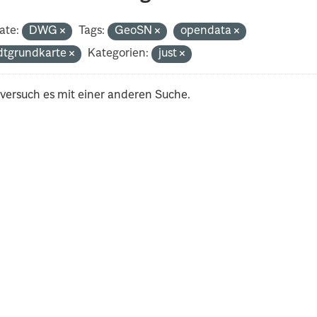
ate:
DWG
Tags:
GeoSN
opendata
dtgrundkarte
Kategorien:
just
 versuch es mit einer anderen Suche.