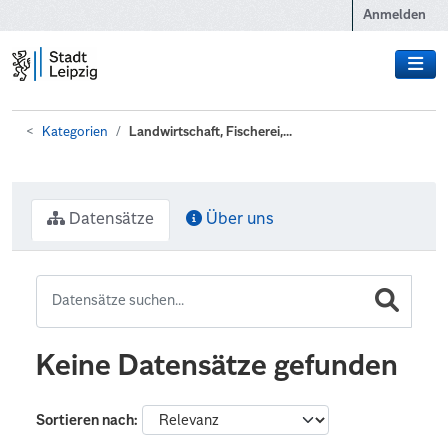
Zum Hauptinhalt wechseln
Anmelden
Kategorien
Landwirtschaft, Fischerei,...
Datensätze
Über uns
Keine Datensätze gefunden
Sortieren nach