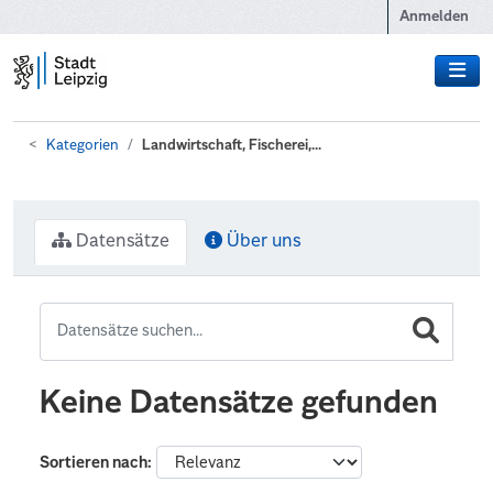
Zum Hauptinhalt wechseln
Anmelden
Kategorien
Landwirtschaft, Fischerei,...
Datensätze
Über uns
Keine Datensätze gefunden
Sortieren nach