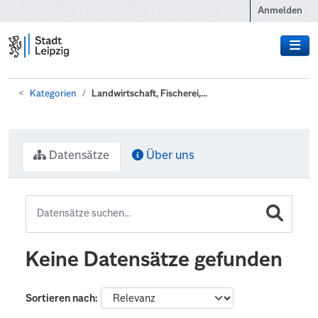
Zum Hauptinhalt wechseln
Anmelden
Kategorien
Landwirtschaft, Fischerei,...
Datensätze
Über uns
Keine Datensätze gefunden
Sortieren nach