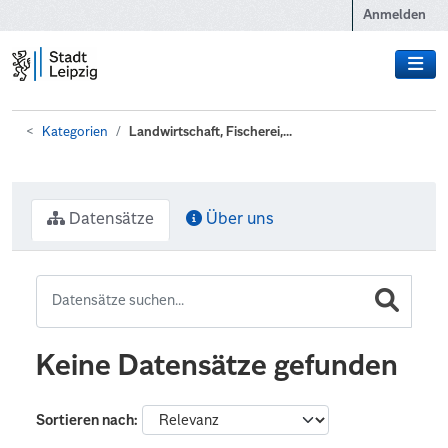
Zum Hauptinhalt wechseln
Anmelden
Kategorien
Landwirtschaft, Fischerei,...
Datensätze
Über uns
Keine Datensätze gefunden
Sortieren nach