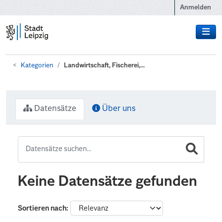
Zum Hauptinhalt wechseln
Anmelden
Kategorien
Landwirtschaft, Fischerei,...
Datensätze
Über uns
Keine Datensätze gefunden
Sortieren nach