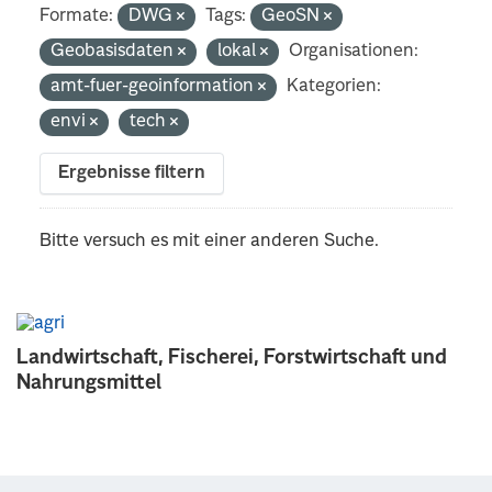
Formate:
DWG
Tags:
GeoSN
Geobasisdaten
lokal
Organisationen:
amt-fuer-geoinformation
Kategorien:
envi
tech
Ergebnisse filtern
Bitte versuch es mit einer anderen Suche.
Landwirtschaft, Fischerei, Forstwirtschaft und
Nahrungsmittel