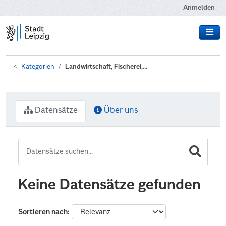
Zum Hauptinhalt wechseln
Anmelden
Kategorien
Landwirtschaft, Fischerei,...
Datensätze
Über uns
Keine Datensätze gefunden
Sortieren nach