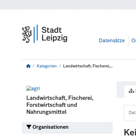
Zum Hauptinhalt wechseln
Datensätze
O
Kategorien
Landwirtschaft, Fischerei,...
Landwirtschaft, Fischerei,
Forstwirtschaft und
Nahrungsmittel
Organisationen
Ke