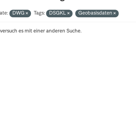
ate:
DWG
Tags:
DSGKL
Geobasisdaten
 versuch es mit einer anderen Suche.