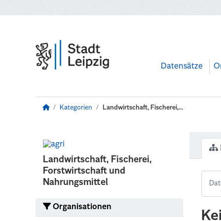
Zum Hauptinhalt wechseln
Datensätze
O
Kategorien
Landwirtschaft, Fischerei,...
Landwirtschaft, Fischerei,
Forstwirtschaft und
Nahrungsmittel
Organisationen
Ke