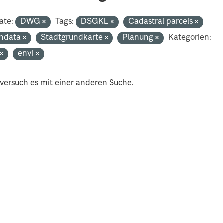
ate:
DWG
Tags:
DSGKL
Cadastral parcels
ndata
Stadtgrundkarte
Planung
Kategorien:
t
envi
 versuch es mit einer anderen Suche.