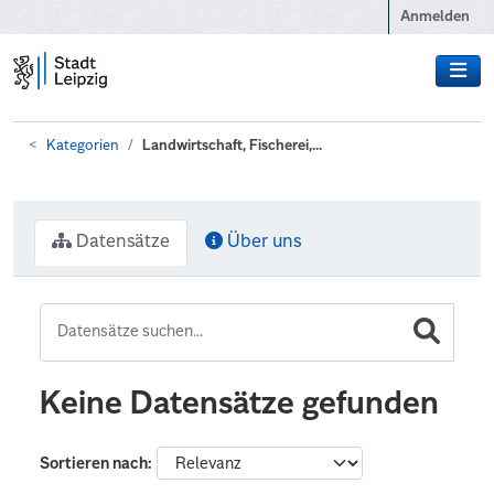
Zum Hauptinhalt wechseln
Anmelden
Kategorien
Landwirtschaft, Fischerei,...
Datensätze
Über uns
Keine Datensätze gefunden
Sortieren nach