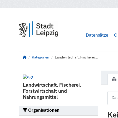
Zum Hauptinhalt wechseln
Datensätze
O
Kategorien
Landwirtschaft, Fischerei,...
Landwirtschaft, Fischerei,
Forstwirtschaft und
Nahrungsmittel
Organisationen
Ke