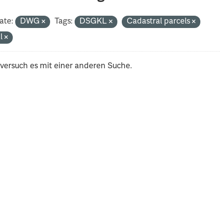
ate:
DWG
Tags:
DSGKL
Cadastral parcels
al
 versuch es mit einer anderen Suche.