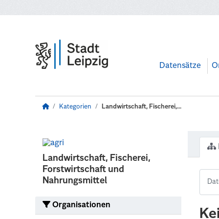
Zum Hauptinhalt wechseln
Datensätze
O
Kategorien
Landwirtschaft, Fischerei,...
Landwirtschaft, Fischerei,
Forstwirtschaft und
Nahrungsmittel
Organisationen
Ke