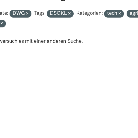
ate:
DWG
Tags:
DSGKL
Kategorien:
tech
agr
i
 versuch es mit einer anderen Suche.