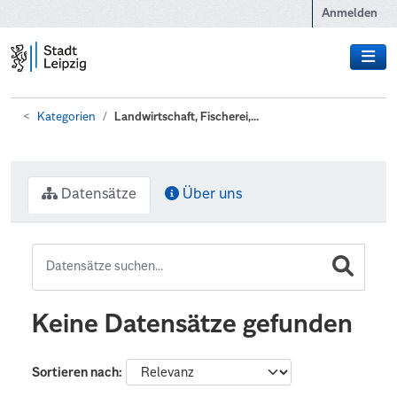
Zum Hauptinhalt wechseln
Anmelden
Kategorien
Landwirtschaft, Fischerei,...
Datensätze
Über uns
Keine Datensätze gefunden
Sortieren nach