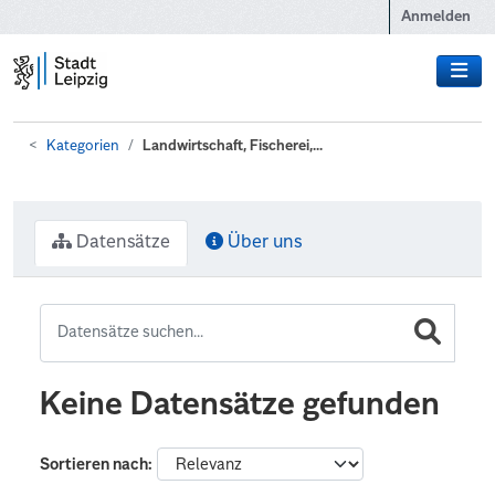
Zum Hauptinhalt wechseln
Anmelden
Kategorien
Landwirtschaft, Fischerei,...
Datensätze
Über uns
Keine Datensätze gefunden
Sortieren nach