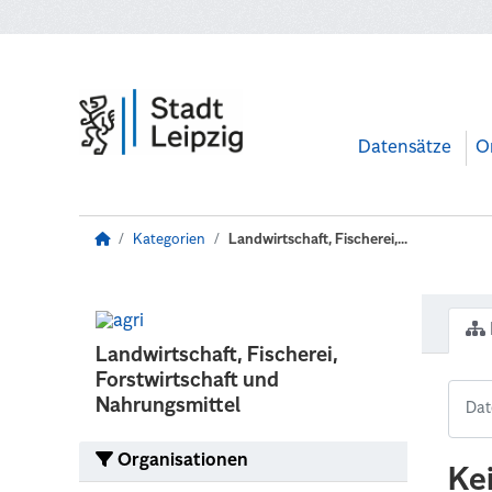
Zum Hauptinhalt wechseln
Datensätze
O
Kategorien
Landwirtschaft, Fischerei,...
Landwirtschaft, Fischerei,
Forstwirtschaft und
Nahrungsmittel
Organisationen
Ke