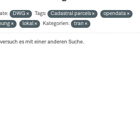
ate:
DWG
Tags:
Cadastral parcels
opendata
nung
lokal
Kategorien:
tran
 versuch es mit einer anderen Suche.