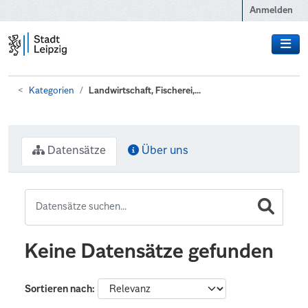
Zum Hauptinhalt wechseln
Anmelden
Kategorien
Landwirtschaft, Fischerei,...
Datensätze
Über uns
Keine Datensätze gefunden
Sortieren nach