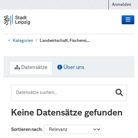
Zum Hauptinhalt wechseln
Anmelden
Kategorien
Landwirtschaft, Fischerei,...
Datensätze
Über uns
Keine Datensätze gefunden
Sortieren nach