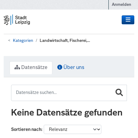
Zum Hauptinhalt wechseln
Anmelden
Kategorien
Landwirtschaft, Fischerei,...
Datensätze
Über uns
Keine Datensätze gefunden
Sortieren nach