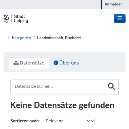
Zum Hauptinhalt wechseln
Anmelden
Kategorien
Landwirtschaft, Fischerei,...
Datensätze
Über uns
Keine Datensätze gefunden
Sortieren nach