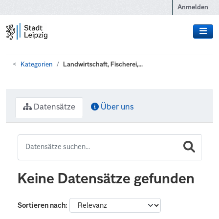
Zum Hauptinhalt wechseln
Anmelden
Kategorien
Landwirtschaft, Fischerei,...
Datensätze
Über uns
Keine Datensätze gefunden
Sortieren nach