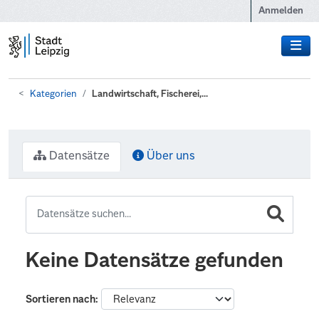
Zum Hauptinhalt wechseln
Anmelden
Kategorien
Landwirtschaft, Fischerei,...
Datensätze
Über uns
Keine Datensätze gefunden
Sortieren nach